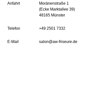
Anfahrt
Moränenstraße 1
(Ecke Marktallee 39)
48165 Münster
Telefon
+49 2501 7332
E-Mail
salon@aw-friseure.de
ÖFFNUNGSZEITEN
Montag
Geschlossen
Dienstag
09:00 – 18:00 Uhr
Mittwoch
09:00 – 18:00 Uhr
Donnerstag
09:00 – 19:00 Uhr