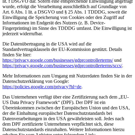
lit. f DSGVO dar. Sofern eine entsprechende Einwilligung abgefragt
wurde, erfolgt die Verarbeitung ausschließlich auf Grundlage von
Art. 6 Abs. 1 lit. a DSGVO und § 25 Abs. 1 TDDDG, soweit die
Einwilligung die Speicherung von Cookies oder den Zugriff auf
Informationen im Endgerät des Nutzers (z. B. Device-
Fingerprinting) im Sinne des TDDDG umfasst. Die Einwilligung ist
jederzeit widerrufbar.
Die Datenübertragung in die USA wird auf die
Standardvertragsklauseln der EU-Kommission gestützt. Details
finden Sie hier:
https://privacy.google.com/businesses/gdprcontrollerterms/
und
https://privacy.google.com/businesses/gdprcontrollerterms/sccs/
.
Mehr Informationen zum Umgang mit Nutzerdaten finden Sie in der
Datenschutzerklärung von Google:
https://policies.google.com/privacy?hl=de
.
Das Unternehmen verfügt über eine Zertifizierung nach dem „EU-
US Data Privacy Framework“ (DPF). Der DPF ist ein
Übereinkommen zwischen der Europäischen Union und den USA,
der die Einhaltung europäischer Datenschutzstandards bei
Datenverarbeitungen in den USA gewährleisten soll. Jedes nach
dem DPF zertifizierte Unternehmen verpflichtet sich, diese
Datenschutzstandards einzuhalten. Weitere Informationen hierzu
erhalten Sie vom Anbieter unter folgendem Link: